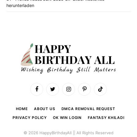
herunterladen
Facebook
Twitter
Instagram
Pinterest
TikTok
HOME
ABOUT US
DMCA REMOVAL REQUEST
PRIVACY POLICY
OK WIN LOGIN
FANTASY KHILADI
© 2026 HappyBirthdayAll || All Rights Reserved