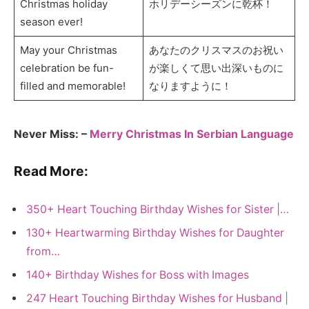
Christmas holiday
ホリデーシーズンに乾杯！
season ever!
May your Christmas
あなたのクリスマスのお祝い
celebration be fun-
が楽しくて思い出深いものに
filled and memorable!
なりますように！
Never Miss: –
Merry Christmas In Serbian Language
Read More:
350+ Heart Touching Birthday Wishes for Sister |…
130+ Heartwarming Birthday Wishes for Daughter
from…
140+ Birthday Wishes for Boss with Images
247 Heart Touching Birthday Wishes for Husband |