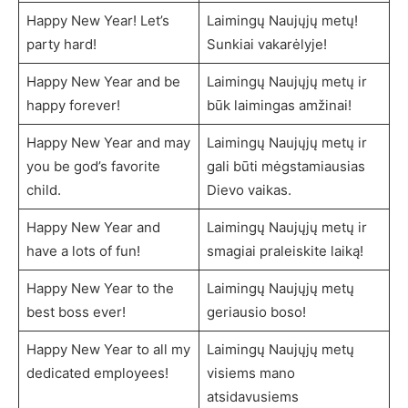
Happy New Year! Let’s
Laimingų Naujųjų metų!
party hard!
Sunkiai vakarėlyje!
Happy New Year and be
Laimingų Naujųjų metų ir
happy forever!
būk laimingas amžinai!
Happy New Year and may
Laimingų Naujųjų metų ir
you be god’s favorite
gali būti mėgstamiausias
child.
Dievo vaikas.
Happy New Year and
Laimingų Naujųjų metų ir
have a lots of fun!
smagiai praleiskite laiką!
Happy New Year to the
Laimingų Naujųjų metų
best boss ever!
geriausio boso!
Happy New Year to all my
Laimingų Naujųjų metų
dedicated employees!
visiems mano
atsidavusiems