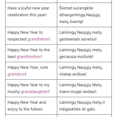
Have a joyful new year
Šiemet surengkite
celebration this year!
džiaugsmingą Naujųjų
metų šventę!
Happy New Year to
Laimingų Naujųjų metų
respected
grandfather
!
gerbiamam seneliui!
Happy New Year to the
Laimingų Naujųjų metų
best
grandmother
!
geriausia močiutė!
Happy New Year, cute
Laimingų Naujųjų metų,
grandson
!
mielas anūkas!
Happy New Year to my
Laimingų Naujųjų Metų
mushy
granddaughter
!
mano mugei anūkei!
Happy New Year and
Laimingų Naujųjų metų ir
enjoy to the fullest.
mėgaukitės iki galo.