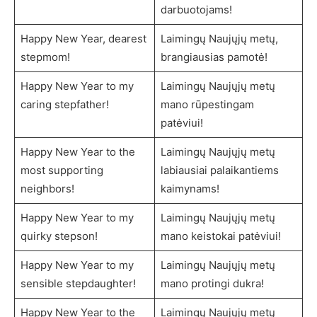
darbuotojams!
Happy New Year, dearest
Laimingų Naujųjų metų,
stepmom!
brangiausias pamotė!
Happy New Year to my
Laimingų Naujųjų metų
caring stepfather!
mano rūpestingam
patėviui!
Happy New Year to the
Laimingų Naujųjų metų
most supporting
labiausiai palaikantiems
neighbors!
kaimynams!
Happy New Year to my
Laimingų Naujųjų metų
quirky stepson!
mano keistokai patėviui!
Happy New Year to my
Laimingų Naujųjų metų
sensible stepdaughter!
mano protingi dukra!
Happy New Year to the
Laimingų Naujųjų metų