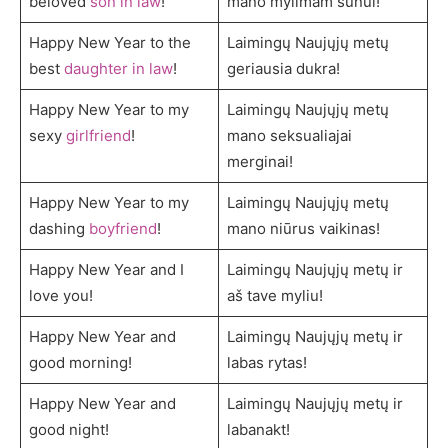
beloved
son in law
!
mano mylimam sūnui!
Happy New Year to the
Laimingų Naujųjų metų
best
daughter in law
!
geriausia dukra!
Happy New Year to my
Laimingų Naujųjų metų
sexy
girlfriend
!
mano seksualiajai
merginai!
Happy New Year to my
Laimingų Naujųjų metų
dashing
boyfriend
!
mano niūrus vaikinas!
Happy New Year and I
Laimingų Naujųjų metų ir
love you!
aš tave myliu!
Happy New Year and
Laimingų Naujųjų metų ir
good morning!
labas rytas!
Happy New Year and
Laimingų Naujųjų metų ir
good night!
labanakt!