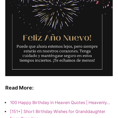
Read More:
100 Happy Birthday in Heaven Quotes | Heavenly…
[151+] Short Birthday Wishes for Granddaughter