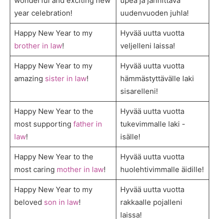
wonderful and exciting new
upea ja jännittävä
year celebration!
uudenvuoden juhla!
Happy New Year to my
Hyvää uutta vuotta
brother in law
!
veljelleni laissa!
Happy New Year to my
Hyvää uutta vuotta
amazing
sister in law
!
hämmästyttävälle laki
sisarelleni!
Happy New Year to the
Hyvää uutta vuotta
most supporting
father in
tukevimmalle laki -
law
!
isälle!
Happy New Year to the
Hyvää uutta vuotta
most caring
mother in law
!
huolehtivimmalle äidille!
Happy New Year to my
Hyvää uutta vuotta
beloved
son in law
!
rakkaalle pojalleni
laissa!