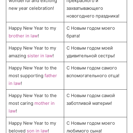
wonderful and exciting
прекрасного и
new year celebration!
захватывающего
новогоднего праздника!
Happy New Year to my
С Новым годом моего
brother in law
!
брата!
Happy New Year to my
С Новым годом моей
amazing
sister in law
!
удивительной сестры!
Happy New Year to the
С Новым годом самого
most supporting
father
вспомогательного отца!
in law
!
Happy New Year to the
С Новым годом самой
most caring
mother in
заботливой материи!
law
!
Happy New Year to my
С Новым годом моего
beloved
son in law
!
любимого сына!