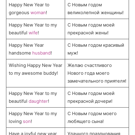
Happy New Year to
С Новым годом
gorgeous
woman
!
великолепной женщины!
Happy New Year to my
С Новым годом моей
beautiful
wife
!
прекрасной жены!
Happy New Year
С Новым годом красивый
handsome
husband
!
муж!
Wishing Happy New Year
Желаю счастливого
to my awesome buddy!
Нового года моего
замечательного приятеля!
Happy New Year to my
С Новым годом моей
beautiful
daughter
!
прекрасной дочери!
Happy New Year to my
С Новым годом моего
loving
son
!
любящего сына!
Have a joyful new year
Удачного празднования