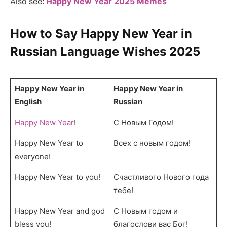
Also see:
Happy New Year 2025 Memes
How to Say
Happy New Year in
Russian Language Wishes 202
5
Happy New Year in
Happy New Year in
English
Russian
Happy New Year
!
С Новым Годом!
Happy New Year to
Всех с новым годом!
everyone!
Happy New Year to you!
Счастливого Нового года
тебе!
Happy New Year and god
С Новым годом и
bless you!
благослови вас Бог!