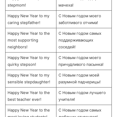
stepmom!
мачеха!
Happy New Year to my
С Новым годом моего
caring stepfather!
заботливого отчима!
Happy New Year to the
С Новым годом самых
most supporting
поддерживающих
neighbors!
соседей!
Happy New Year to my
С Новым годом моего
quirky stepson!
причудливого пасынка!
Happy New Year to my
С Новым годом моей
sensible stepdaughter!
разумной падчерицы!
Happy New Year to the
С Новым годом лучшего
best teacher ever!
учителя!
Happy New Year to the
С Новым годом самых
most loving students!
любящих студентов!