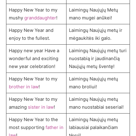
Happy New Year to my
Laimingų Naujųjų Metų
mushy
granddaughter
!
mano mugei anūkei!
Happy New Year and
Laimingų Naujųjų metų ir
enjoy to the fullest.
mėgaukitės iki galo.
Happy new year Have a
Laimingų Naujųjų metų turi
wonderful and exciting
nuostabią ir jaudinančią
new year celebration!
Naujųjų metų šventę!
Happy New Year to my
Laimingų Naujųjų metų
brother in law
!
mano broliui!
Happy New Year to my
Laimingų Naujųjų metų
amazing
sister in law
!
mano nuostabiai seseriai!
Happy New Year to the
Laimingų Naujųjų metų
most supporting
father in
labiausiai palaikančiam
law
!
tėvui!