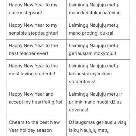
Happy New Year to my
Laimingų Naujųjų metų
quirky stepson!
mano keistokai patėviui!
Happy New Year to my
Laimingų Naujųjų metų
sensible stepdaughter!
mano protingi dukra!
Happy New Year to the
Laimingų Naujųjų metų
best teacher ever!
geriausiam mokytojui!
Happy New Year to the
Laimingų Naujųjų metų
most loving students!
labiausiai mylinčiam
studentams!
Happy New Year and
Laimingų Naujųjų metų ir
accept my heartfelt gifts!
priimk mano nuoširdžius
dovanas!
Cheers to the best New
Džiaugsmas geriausiu visų
Year holiday season
laikų Naujųjų metų