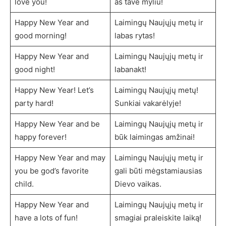
love you!
aš tave myliu!
Happy New Year and
Laimingų Naujųjų metų ir
good morning!
labas rytas!
Happy New Year and
Laimingų Naujųjų metų ir
good night!
labanakt!
Happy New Year! Let’s
Laimingų Naujųjų metų!
party hard!
Sunkiai vakarėlyje!
Happy New Year and be
Laimingų Naujųjų metų ir
happy forever!
būk laimingas amžinai!
Happy New Year and may
Laimingų Naujųjų metų ir
you be god’s favorite
gali būti mėgstamiausias
child.
Dievo vaikas.
Happy New Year and
Laimingų Naujųjų metų ir
have a lots of fun!
smagiai praleiskite laiką!