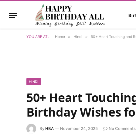
Bi
YOU ARE AT:
Home
»
Hindi
»
50+ Heart Touching and Ro
HINDI
50+ Heart Touchin
Birthday Wishes fo
By
HBA
November 24, 2025
No Comments