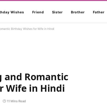
rthday Wishes
Friend
Sister
Brother
Father
mantic Birthday Wishes for Wife in Hindi
g and Romantic
r Wife in Hindi
11 Mins Read