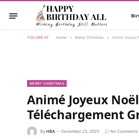
Bi
YOU ARE AT:
Home
»
Merry Christmas
»
Animé Joyeux N
MERRY CHRISTMAS
Animé Joyeux Noël
Téléchargement Gr
By
HBA
December 23, 2025
No Comments