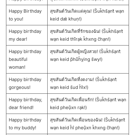
Happy Birthday
สุขสันต์วันเกิดแด่คุณ! (S̄uk̄hs̄ạnt̒ wạn
to you!
keid dæ̀ khuṇ!)
Happy birthday
สุขสันต์วันเกิดที่รักของฉัน! (S̄uk̄hs̄ạnt̒
my dear!
wạn keid thī̀rạk k̄hxng c̄hạn!)
Happy birthday
สุขสันต์วันเกิดผู้หญิงสวย! (S̄uk̄hs̄ạnt̒
beautiful
wạn keid p̄hū̂h̄ỵing s̄wy!)
woman!
Happy birthday
สุขสันต์วันเกิดที่งดงาม! (S̄uk̄hs̄ạnt̒
gorgeous!
wạn keid s̄ud h̄l̀x!)
Happy birthday,
สุขสันต์วันเกิดเพื่อนรัก! (S̄uk̄hs̄ạnt̒ wạn
dear friend!
keid pheụ̄̀xn rạk!)
Happy birthday
สุขสันต์วันเกิดเพื่อนของฉัน! (S̄uk̄hs̄ạnt̒
to my buddy!
wạn keid h̄ı̂ pheụ̄̀xn k̄hxng c̄hạn!)