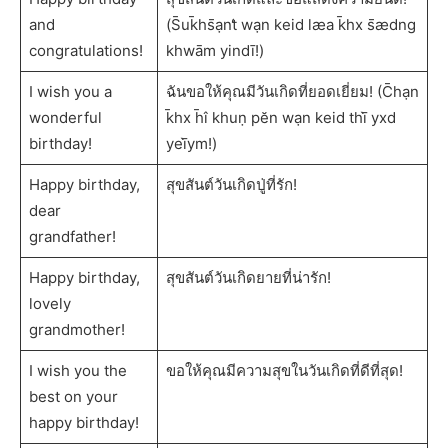
and
(S̄uk̄hs̄ạnt̒ wạn keid læa k̄hx s̄ædng
congratulations!
khwām yindī!)
I wish you a
ฉันขอให้คุณมีวันเกิดที่ยอดเยี่ยม! (C̄hạn
wonderful
k̄hx h̄ı̂ khuṇ pĕn wạn keid thī̀ yxd
birthday!
yeī̀ym!)
Happy birthday,
สุขสันต์วันเกิดปู่ที่รัก!
dear
grandfather!
Happy birthday,
สุขสันต์วันเกิดยายที่น่ารัก!
lovely
grandmother!
I wish you the
ขอให้คุณมีความสุขในวันเกิดที่ดีที่สุด!
best on your
happy birthday!