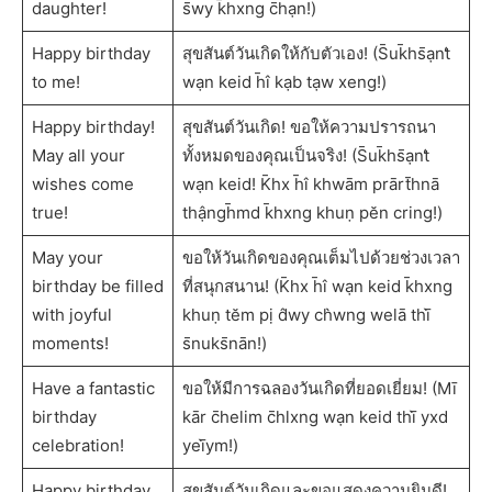
daughter!
s̄wy k̄hxng c̄hạn!)
Happy birthday
สุขสันต์วันเกิดให้กับตัวเอง! (S̄uk̄hs̄ạnt̒
to me!
wạn keid h̄ı̂ kạb tạw xeng!)
Happy birthday!
สุขสันต์วันเกิด! ขอให้ความปรารถนา
May all your
ทั้งหมดของคุณเป็นจริง! (S̄uk̄hs̄ạnt̒
wishes come
wạn keid! K̄hx h̄ı̂ khwām prārt̄hnā
true!
thậngh̄md k̄hxng khuṇ pĕn cring!)
May your
ขอให้วันเกิดของคุณเต็มไปด้วยช่วงเวลา
birthday be filled
ที่สนุกสนาน! (K̄hx h̄ı̂ wạn keid k̄hxng
with joyful
khuṇ tĕm pị d̂wy ch̀wng welā thī̀
moments!
s̄nuks̄nān!)
Have a fantastic
ขอให้มีการฉลองวันเกิดที่ยอดเยี่ยม! (Mī
birthday
kār c̄helim c̄hlxng wạn keid thī̀ yxd
celebration!
yeī̀ym!)
Happy birthday
สุขสันต์วันเกิดและขอแสดงความยินดี!