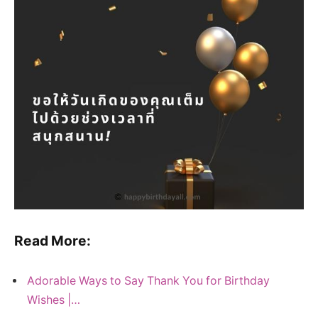
Read More:
Adorable Ways to Say Thank You for Birthday
Wishes |…