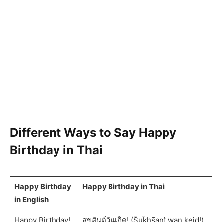
Different Ways to Say Happy
Birthday in Thai
Happy Birthday
Happy Birthday in Thai
in English
Happy Birthday!
สุขสันต์วันเกิด! (S̄uk̄hs̄ạnt̒ wạn keid!)