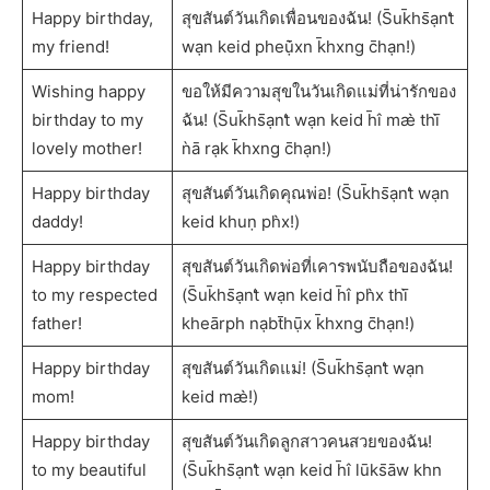
Happy birthday,
สุขสันต์วันเกิดเพื่อนของฉัน! (S̄uk̄hs̄ạnt̒
my friend!
wạn keid pheụ̄̀xn k̄hxng c̄hạn!)
Wishing happy
ขอให้มีความสุขในวันเกิดแม่ที่น่ารักของ
birthday to my
ฉัน! (S̄uk̄hs̄ạnt̒ wạn keid h̄ı̂ mæ̀ thī̀
lovely mother!
ǹā rạk k̄hxng c̄hạn!)
Happy birthday
สุขสันต์วันเกิดคุณพ่อ! (S̄uk̄hs̄ạnt̒ wạn
daddy!
keid khuṇ ph̀x!)
Happy birthday
สุขสันต์วันเกิดพ่อที่เคารพนับถือของฉัน!
to my respected
(S̄uk̄hs̄ạnt̒ wạn keid h̄ı̂ ph̀x thī̀
father!
kheārph nạbt̄hụ̄x k̄hxng c̄hạn!)
Happy birthday
สุขสันต์วันเกิดแม่! (S̄uk̄hs̄ạnt̒ wạn
mom!
keid mæ̀!)
Happy birthday
สุขสันต์วันเกิดลูกสาวคนสวยของฉัน!
to my beautiful
(S̄uk̄hs̄ạnt̒ wạn keid h̄ı̂ lūks̄āw khn