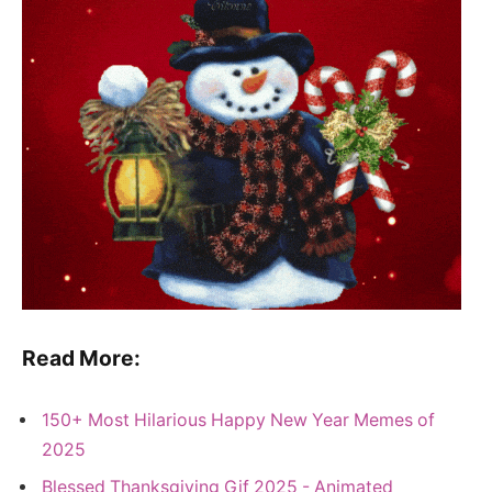
Read More:
150+ Most Hilarious Happy New Year Memes of
2025
Blessed Thanksgiving Gif 2025 - Animated