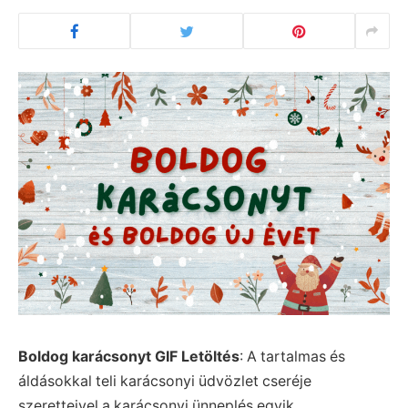
Boldog karácsonyt GIF Letöltés
: A tartalmas és
áldásokkal teli karácsonyi üdvözlet cseréje
szeretteivel a karácsonyi ünneplés egyik