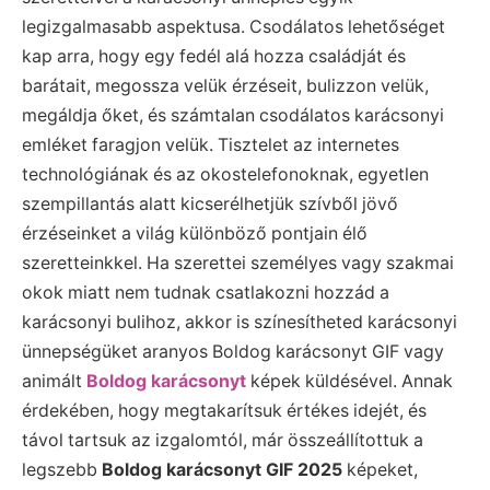
legizgalmasabb aspektusa. Csodálatos lehetőséget
kap arra, hogy egy fedél alá hozza családját és
barátait, megossza velük érzéseit, bulizzon velük,
megáldja őket, és számtalan csodálatos karácsonyi
emléket faragjon velük. Tisztelet az internetes
technológiának és az okostelefonoknak, egyetlen
szempillantás alatt kicserélhetjük szívből jövő
érzéseinket a világ különböző pontjain élő
szeretteinkkel. Ha szerettei személyes vagy szakmai
okok miatt nem tudnak csatlakozni hozzád a
karácsonyi bulihoz, akkor is színesítheted karácsonyi
ünnepségüket aranyos Boldog karácsonyt GIF vagy
animált
Boldog karácsonyt
képek küldésével. Annak
érdekében, hogy megtakarítsuk értékes idejét, és
távol tartsuk az izgalomtól, már összeállítottuk a
legszebb
Boldog karácsonyt GIF 2025
képeket,