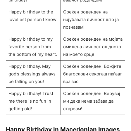
Happy birthday to the
Среќен роденден на
loveliest person I know!
најубавата личност што ја
познавам!
Happy birthday to my
Среќен роденден на мојата
favorite person from
омилена личност од дното
the bottom of my heart.
на моето срце.
Happy birthday. May
Среќен роденден. Божјите
god’s blessings always
благослови секогаш паѓаат
be falling on you!
врз вас!
Happy birthday! Trust
Среќен роденден! Верувај
me there is no fun in
ми дека нема забава да
getting old!
стареам!
Happy Birthday in Macedonian Images