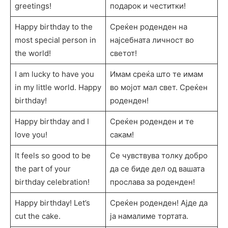
greetings!
подарок и честитки!
Happy birthday to the
Среќен роденден на
most special person in
најсебната личност во
the world!
светот!
I am lucky to have you
Имам среќа што те имам
in my little world. Happy
во мојот мал свет. Среќен
birthday!
роденден!
Happy birthday and I
Среќен роденден и те
love you!
сакам!
It feels so good to be
Се чувствува толку добро
the part of your
да се биде дел од вашата
birthday celebration!
прослава за роденден!
Happy birthday! Let’s
Среќен роденден! Ајде да
cut the cake.
ја намалиме тортата.