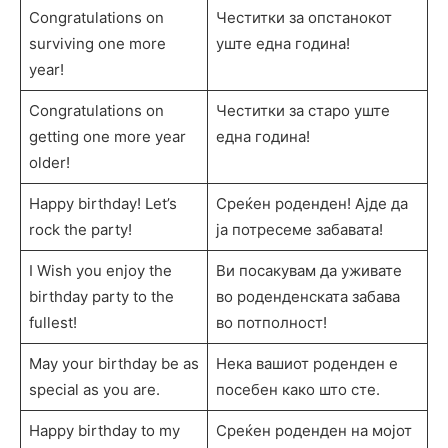
Congratulations on
Честитки за опстанокот
surviving one more
уште една година!
year!
Congratulations on
Честитки за старо уште
getting one more year
една година!
older!
Happy birthday! Let’s
Среќен роденден! Ајде да
rock the party!
ја потресеме забавата!
I Wish you enjoy the
Ви посакувам да уживате
birthday party to the
во роденденската забава
fullest!
во потполност!
May your birthday be as
Нека вашиот роденден е
special as you are.
посебен како што сте.
Happy birthday to my
Среќен роденден на мојот