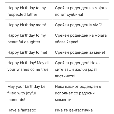
Happy birthday to my
Среќен роденден на мојата
respected father!
почит судбина!
Happy birthday mom!
Среќен роденден МАМО!
Happy birthday to my
Среќен роденден на мојата
beautiful daughter!
убава ќерка!
Happy birthday to me!
Среќен роденден за мене!
Happy birthday! May all
Среќен роденден! Нека
your wishes come true!
сите ваши желби јадат
вистинити!
May your birthday be
Нека вашиот роденден е
filled with joyful
исполнет со радосни
moments!
моменти!
Have a fantastic
Имајте фантастична