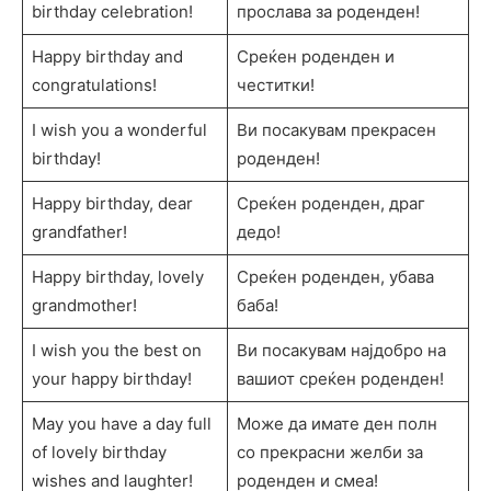
birthday celebration!
прослава за роденден!
Happy birthday and
Среќен роденден и
congratulations!
честитки!
I wish you a wonderful
Ви посакувам прекрасен
birthday!
роденден!
Happy birthday, dear
Среќен роденден, драг
grandfather!
дедо!
Happy birthday, lovely
Среќен роденден, убава
grandmother!
баба!
I wish you the best on
Ви посакувам најдобро на
your happy birthday!
вашиот среќен роденден!
May you have a day full
Може да имате ден полн
of lovely birthday
со прекрасни желби за
wishes and laughter!
роденден и смеа!