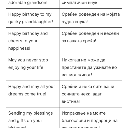
adorable grandson!
симпатичен внук!
Happy birthday to my
Среќен роденден на мојата
quirky granddaughter!
чудна внука!
Happy birthday and
Среќен роденден и весели
cheers to your
за вашата среќа!
happiness!
May you never stop
Никогаш не може да
enjoying your life!
престанете да уживате во
вашиот живот!
Happy and may all your
Среќни и нека сите ваши
dreams come true!
соништа нека јадат
вистина!
Sending my blessings
Испраќање на моите
and gifts on your
благослови и подароци на
birthday!
вашиот роденден!