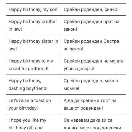
Happy birthday, my son!
Среќен роденден, синко!
Happy birthday brother
Среќен роденден брат на
in law!
закон!
Happy birthday sister in
Среќен роденден Сестра
law!
во закон!
Happy birthday to my
Среќен роденден на мојата
beautiful girlfriend!
убава девојка!
Happy birthday,
Среќен роденден, мачно
dashing boyfriend!
момче!
Let’s raise a toast on
Ајде да кренеме тост на
your birthday!
вашиот роденден!
I hope you like my
Се надевам дека ви се
birthday gift and
допаѓа мојот роденденски