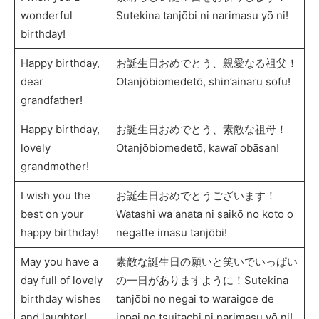
wonderful
Sutekina tanjōbi ni narimasu yō ni!
birthday!
Happy birthday,
お誕生日おめでとう、親愛なる祖父！
dear
Otanjōbiomedetō, shin’ainaru sofu!
grandfather!
Happy birthday,
お誕生日おめでとう、素敵な祖母！
lovely
Otanjōbiomedetō, kawaī obāsan!
grandmother!
I wish you the
お誕生日おめでとうございます！
best on your
Watashi wa anata ni saikō no koto o
happy birthday!
negatte imasu tanjōbi!
May you have a
素敵な誕生日の願いと笑いでいっぱい
day full of lovely
の一日がありますように！Sutekina
birthday wishes
tanjōbi no negai to waraigoe de
and laughter!
ippai no tsuitachi ni narimasu yō ni!