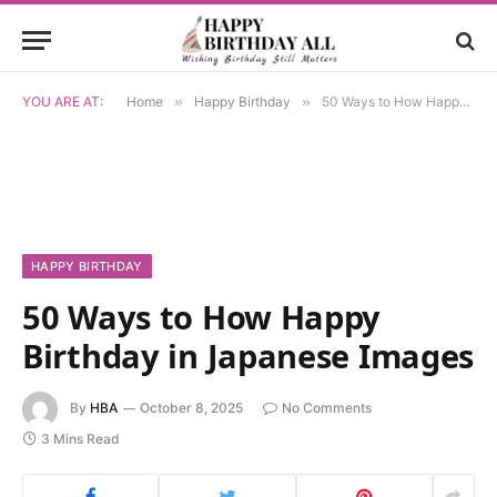
YOU ARE AT:
Home
»
Happy Birthday
»
50 Ways to How Happy Birthday in Japanese Images
HAPPY BIRTHDAY
50 Ways to How Happy
Birthday in Japanese Images
By
HBA
October 8, 2025
No Comments
3 Mins Read