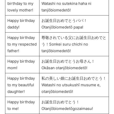
birthday to my
Watashi no sutekina haha ni
lovely mother!
tanjōbiomedetō!
Happy birthday
お誕生日おめでとうパパ！
daddy!
Otanjōbiomedetō papa!
Happy birthday
尊敬されている父にお誕生日おめでと
to my respected
う！Sonkei suru chichi no
father!
tanjōbiomedetō!
Happy birthday
お誕生日おめでとうお母さん！
mom!
Okāsan otanjōbiomedetō!
Happy birthday
私の美しい娘にお誕生日おめでとう！
to my beautiful
Watashi no utsukushī musume e,
daughter!
otanjōbiomedetō!
Happy birthday
お誕生日おめでとう！
to me!
Otanjōbiomedetōgozaimasu!