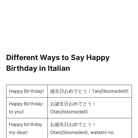
Different Ways to Say Happy
Birthday in Italian
Happy Birthday!
誕生日おめでとう！Tanjōbiomedetō!
Happy Birthday
お誕生日おめでとう！
to you!
Otanjōbiomedetō
Happy birthday
お誕生日おめでとう！
my dear!
Otanjōbiomedetō, watashi no