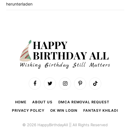
herunterladen
Facebook
Twitter
Instagram
Pinterest
TikTok
HOME
ABOUT US
DMCA REMOVAL REQUEST
PRIVACY POLICY
OK WIN LOGIN
FANTASY KHILADI
© 2026 HappyBirthdayAll || All Rights Reserved