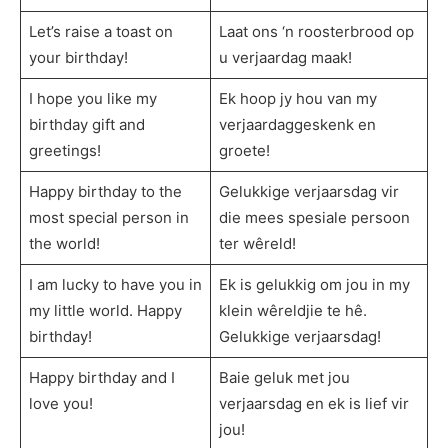
Let’s raise a toast on
Laat ons ‘n roosterbrood op
your birthday!
u verjaardag maak!
I hope you like my
Ek hoop jy hou van my
birthday gift and
verjaardaggeskenk en
greetings!
groete!
Happy birthday to the
Gelukkige verjaarsdag vir
most special person in
die mees spesiale persoon
the world!
ter wêreld!
I am lucky to have you in
Ek is gelukkig om jou in my
my little world. Happy
klein wêreldjie te hê.
birthday!
Gelukkige verjaarsdag!
Happy birthday and I
Baie geluk met jou
love you!
verjaarsdag en ek is lief vir
jou!