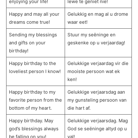
enjoying your life!
lewe te geniet nie!
Happy and may all your
Gelukkig en mag al u drome
dreams come true!
waar eet!
Sending my blessings
Stuur my seëninge en
and gifts on your
geskenke op u verjaardag!
birthday!
Happy birthday to the
Gelukkige verjaardag vir die
loveliest person I know!
mooiste persoon wat ek
ken!
Happy birthday to my
Gelukkige verjaarsdag aan
favorite person from the
my gunsteling persoon van
bottom of my heart.
die hart af.
Happy birthday. May
Gelukkige verjaarsdag. Mag
god’s blessings always
God se seëninge altyd op u
be falling on you!
val!